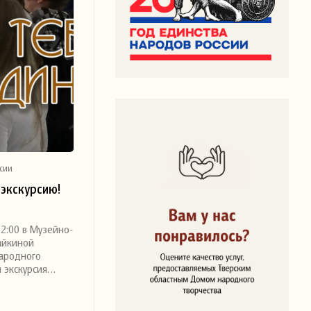
сии
экскурсию!
12:00 в Музейно-
айкиной
народного
я экскурсия…