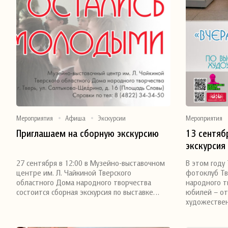
Мероприятия
Афиша
Экскурсии
Мероприятия
Приглашаем на сборную экскурсию
13 сентяб
экскурсия
Поделиться
Поделитьс
документа
27 сентября в 12:00 в Музейно-выставочном
В этом году
фотографи
центре им. Л. Чайкиной Тверского
фотоклуб Тв
Завтра».
областного Дома народного творчества
народного т
состоится сборная экскурсия по выставке…
юбилей – от
художестве