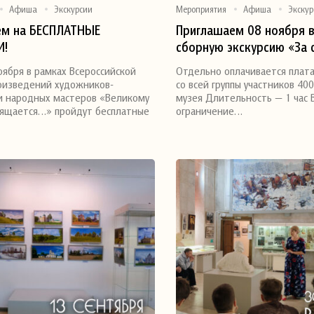
Афиша
Экскурсии
Мероприятия
Афиша
Экскур
ем на БЕСПЛАТНЫЕ
Приглашаем 08 ноября в
И!
сборную экскурсию «За 
я
Поделиться
дневника» по историко-
ноября в рамках Всероссийской
Отдельно оплачивается плата
мемориальной выставке
оизведений художников-
со всей группы участников 400 
тебя, Родина!»
и народных мастеров «Великому
музея Длительность — 1 час 
вящается…» пройдут бесплатные
ограничение…