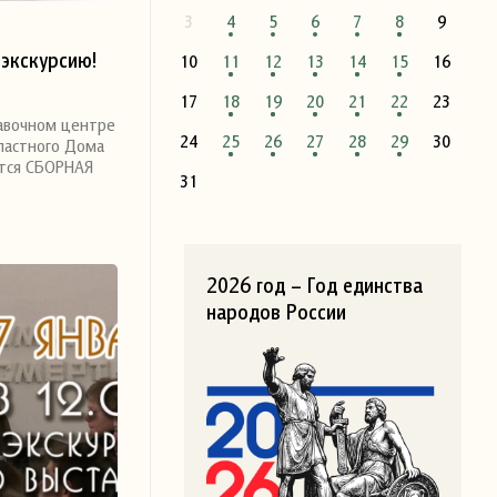
3
4
5
6
7
8
9
экскурсию!
10
11
12
13
14
15
16
17
18
19
20
21
22
23
тавочном центре
24
25
26
27
28
29
30
бластного Дома
ится СБОРНАЯ
31
2026 год – Год единства
народов России