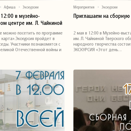
Афиша
Экскурсии
Мероприятия
Экскурсии
 12:00 в музейно-
Приглашаем на сборную 
ом центре им. Л. Чайкиной
я
Поделиться
 областного Дома
е можно посетить по программе
️2 мая в 12:00 в Музейно-выс
 творчества состоится
 карта».Экскурсия пройдет в
им. Л. Чайкиной Тверского о
 «Дорогами мужества»
еды. Участники познакомятся с
народного творчества состо
еликой Отечественной войны и
ЭКСКУРСИЯ «Этот день…