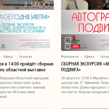
Афиша
Экскурсии
Мероприятия
Афиша
Экскур
ря в 14:00 пройдёт сборная
СБОРНАЯ ЭКСКУРСИЯ «
 по областной выставке
ПОДВИГА»
я
Поделиться
льной и художественной
 Тверской областной народный
30 августа в 12:00 в Музейно
и «Вчера. Сегодня.
ерского областного дома
центре им. Л. Чайкиной Твер
ворчества отмечает важный
областного Дома народного 
крытие 60-й выставки
состоится сборная экскурсия 
нной…