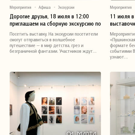
Мероприятия
Афиша
Экскурсии
Мероприятия
Дорогие друзья, 18 июля в 12:00
11 июля в
приглашаем на сборную экскурсию по
выставочн
Поделиться
Поделитьс
выставке «Кукольный бенефис»
Тверского
Посетить выставку. На экскурсии посетители
Мероприяти
народной студии авторской куклы
народного
смогут отправиться в волшебное
«Пушкинская
«Вдохновение»
экскурсия
путешествие — в мир детства, грез и
формате бес
безграничной фантазии. Участников ждут…
событиями В
узнают…