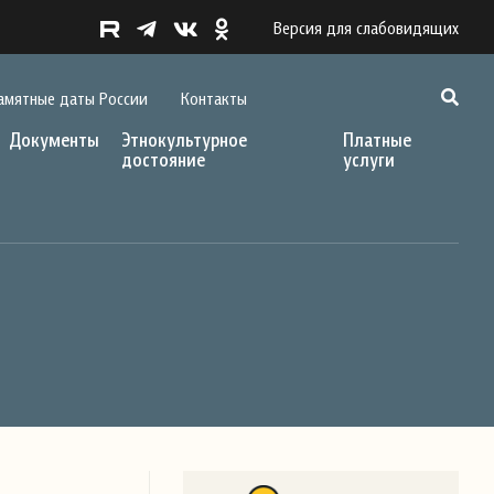
Версия для слабовидящих
амятные даты России
Контакты
Документы
Этнокультурное
Платные
достояние
услуги