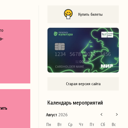
Купить билеты
го
о-
Старая версия сайта
Календарь мероприятий
тить
Август
2026
Пн
Вт
Ср
Чт
Пт
Сб
Вс