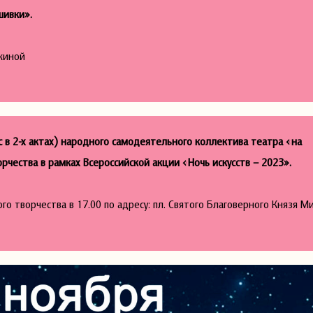
шивки».
йкиной
с в 2-х актах) народного самодеятельного коллектива театра «на
чества в рамках Всероссийской акции «Ночь искусств – 2023».
 творчества в 17.00 по адресу: пл. Святого Благоверного Князя М