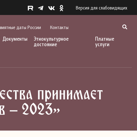
Версия для слабовидящих
амятные даты России
Контакты
Документы
Этнокультурное
Платные
достояние
услуги
ества принимает
в – 2023»