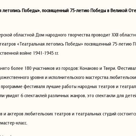
ая летопись Победы», посвященный 75-летию Победы в Великой От
верской областной Дом народного творчества проводит XXII област
театров «Театральная летопись Победы» посвященный 75-летию П
твенной войне 1941-1945 г.г.
нято более 180 участников из городов: Конаково и Твери. Фестива
ожественного уровня и исполнительского мастерства любительски
В программе фестиваля лучшие работы народных театров и театрал
ли увидят 6 спектаклей различных жанров, это спектакли для дет
в и актеров любительских театров и театральных студий состоитс
 мастер-класс.