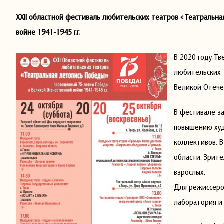
XXII областной фестиваль любительских театров «Театральн
войне 1941-1945 г.г.
В 2020 году Т
любительских 
Великой Отечес
В фестивале за
повышению худ
коллективов. 
области. Зрите
взрослых.
Для режиссеро
лаборатория и