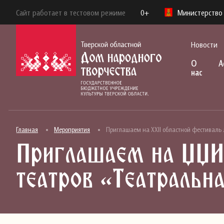
Сайт работает в тестовом режиме
0+
Министерство 
Новости
О
А
нас
Главная
Мероприятия
Приглашаем на XXII областной фестиваль 
Приглашаем на XXI
театров «Театральн