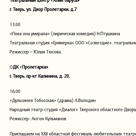
Театральный центр «Алые паруса»
г. Тверь, ул. Двор Пролетарки, д.7
13.00
«Пока она умирала» (лирическая комедия) Н.Птушкина
Театральная студия «Гримерка» ООО «Созвездие», театральный
Режиссер – Юлия Тюсова.
О
ДК «Пролетарка»
г. Тверь, пр-кт Калинина, д. 20.
16.00
«Дульсинея Тобосская» (драма) А.Володин
Народный театр-студия «Диалог» Тверского областного Дворца
Режиссер- Антон Кульманов.
Приглашаем на XXII областной фестиваль любительских теат