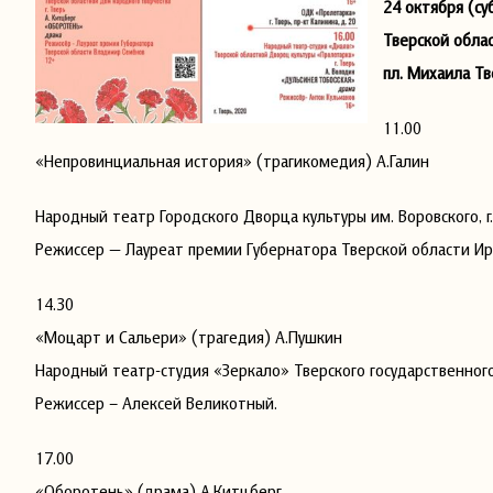
24 октября (с
Тверской обла
пл. Михаила Тв
11.00
«Непровинциальная история» (трагикомедия) А.Галин
Народный театр Городского Дворца культуры им. Воровского, г
Режиссер — Лауреат премии Губернатора Тверской области Ир
14.30
«Моцарт и Сальери» (трагедия) А.Пушкин
Народный театр-студия «Зеркало» Тверского государственного 
Режиссер – Алексей Великотный.
17.00
«Оборотень» (драма) А.Китцберг