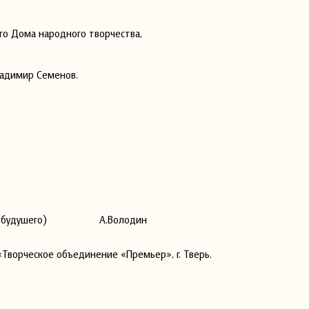
го Дома народного творчества,
ладимир Семенов.
ческого будушего) А.Володин
Творческое объединение «Премьер», г. Тверь.