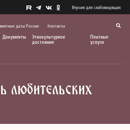
Версия для слабовидящих
амятные даты России
Контакты
Документы
Этнокультурное
Платные
достояние
услуги
ь любительских