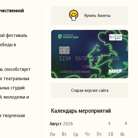
ечественной
Купить билеты
ной фестиваль
обеды в
ль способствует
х театральных
ьных студий
Старая версия сайта
ей, молодежи и
Календарь мероприятий
я творческая
Август
2026
Пн
Вт
Ср
Чт
Пт
Сб
Вс