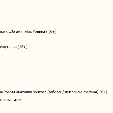
:
вке «…Во имя тебя, Родина!» (6+)
бижутерии (12+)
ка России Анатолия Войтова (гобелен/ живопись/ графика) (6+)
аши выставки: