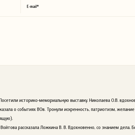
 Посетили историко-мемориальную выставку. Николаева О.В. вдохнов
азала о событиях ВОв. Тронули искренность, патриотизм, желание
дящую).
Войтова рассказала Ложкина В. В. Вдохновенно, со знанием дела. 