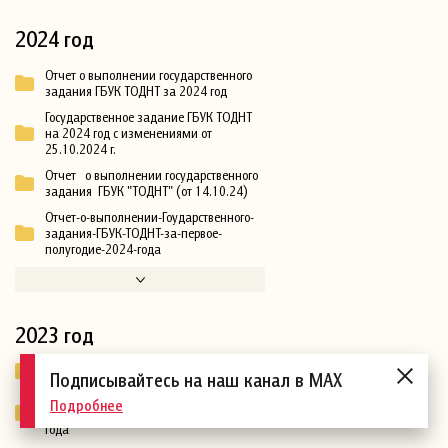
2024 год
Отчет о выполнении государственного
задания ГБУК ТОДНТ за 2024 год
Государственное задание ГБУК ТОДНТ
на 2024 год с изменениями от
25.10.2024 г.
Отчет о выполнении государственного
задания ГБУК "ТОДНТ" (от 14.10.24)
Отчет-о-выполнении-Гоударственного-
задания-ГБУК-ТОДНТ-за-первое-
полугодие-2024-года
2023 год
Отчет ГБУК ТОДНТ по ГЗ за 2023 год
Подписывайтесь на наш канал в MAX
Отчет о выполнении государственого
Подробнее
задания ГБУК ТОДНТ за 9 месяцев 2023
года