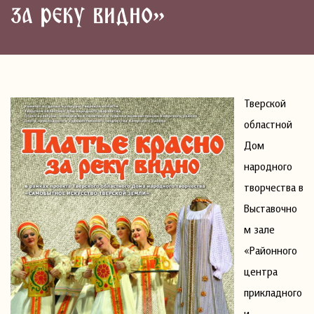
за реку видно»
Тверской
областной
Дом
народного
творчества в
Выставочно
м зале
«Районного
центра
прикладного
и