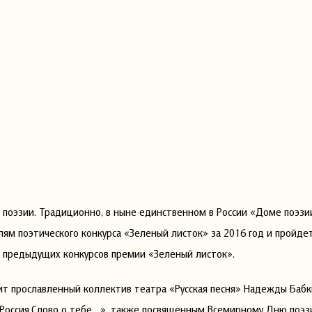
 поэзии. Традиционно, в ныне единственном в России «Доме поэзи
м поэтического конкурса «Зеленый листок» за 2016 год и пройде
й предыдущих конкурсов премии «Зеленый листок».
пит прославленный коллектив театра «Русская песня» Надежды Бабк
Россия,Слово о тебе…», также посвященным Всемирному Дню поэз