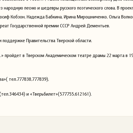
ез народную песню и шедевры русского поэтического слова. В проек
Иосиф Кобзон, Надежда Бабкина, Ирина Мирошниченко, Ольга Волков
Лауреат Государственной премии СССР Андрей Дементьев.
 поддержке Правительства Тверской области.
 пройдет в Тверском Академическом театре драмы 22 марта в 19
а»( тел.777838,777839),
(тел.346434) и «Тверьбилет»(577755,612161).