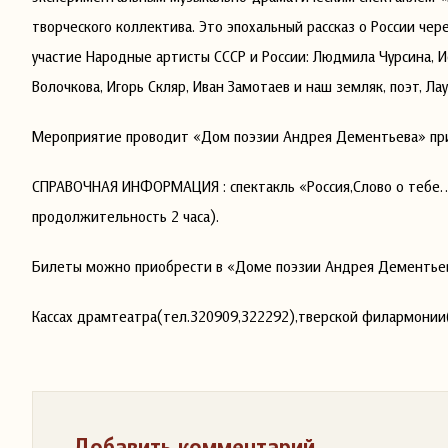
творческого коллектива. Это эпохальный рассказ о России чер
участие Народные артисты СССР и России: Людмила Чурсина, 
Волочкова, Игорь Скляр, Иван Замотаев и наш земляк, поэт, 
Мероприятие проводит «Дом поэзии Андрея Дементьева» при
СПРАВОЧНАЯ ИНФОРМАЦИЯ : спектакль «Россия,Слово о тебе…»
продолжительность 2 часа).
Билеты можно приобрести в «Доме поэзии Андрея Дементьев
Кассах драмтеатра(тел.320909,322292),тверской филармонии
Добавить комментарий