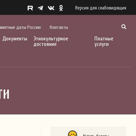
Версия для слабовидящих
амятные даты России
Контакты
Документы
Этнокультурное
Платные
достояние
услуги
ти
Купить билеты