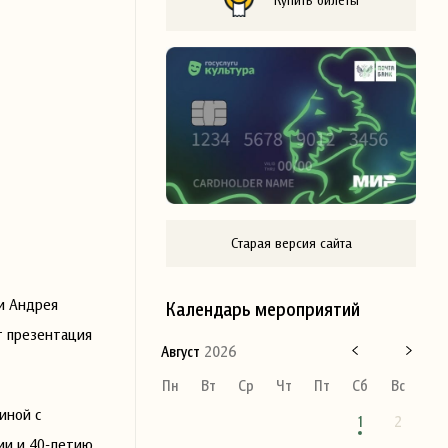
Старая версия сайта
и Андрея
Календарь мероприятий
т презентация
Август
2026
Пн
Вт
Ср
Чт
Пт
Сб
Вс
иной с
1
2
ии и 40-летию