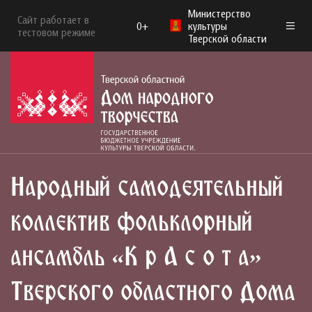
Министерство
Сайт работает в
0+
культуры
тестовом режиме
Тверской области
Народный самодеятельный
коллектив фольклорный
ансамбль «К р А с о т а»
Тверского областного Дома