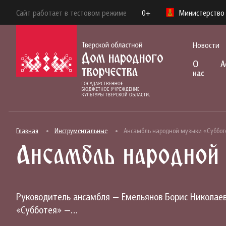
Сайт работает в тестовом режиме
0+
Министерство 
Новости
О
А
нас
Главная
Инструментальные
Ансамбль народной музыки «Субботе
Ансамбль народной
Руководитель ансамбля — Емельянов Борис Николаеви
«Субботея» —…