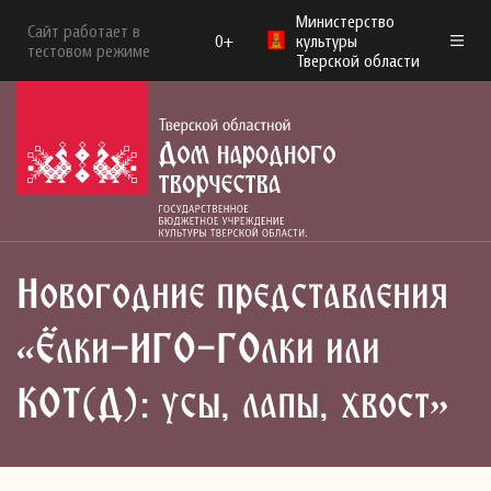
Министерство
Сайт работает в
0+
культуры
тестовом режиме
Тверской области
Новогодние представления
«Ёлки-ИГО-ГОлки или
КОТ(Д): усы, лапы, хвост»