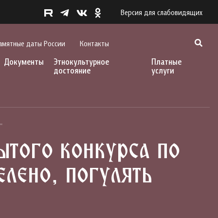
Версия для слабовидящих
амятные даты России
Контакты
Документы
Этнокультурное
Платные
достояние
услуги
"
ытого конкурса по
лено, погулять