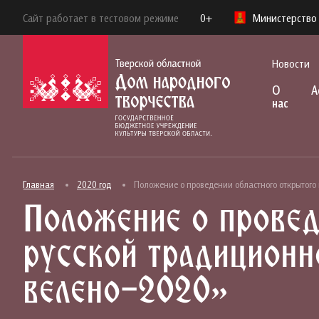
Сайт работает в тестовом режиме
0+
Министерство 
Новости
О
А
нас
Главная
2020 год
Положение о проведении областного открытого 
Положение о провед
русской традиционн
велено-2020»