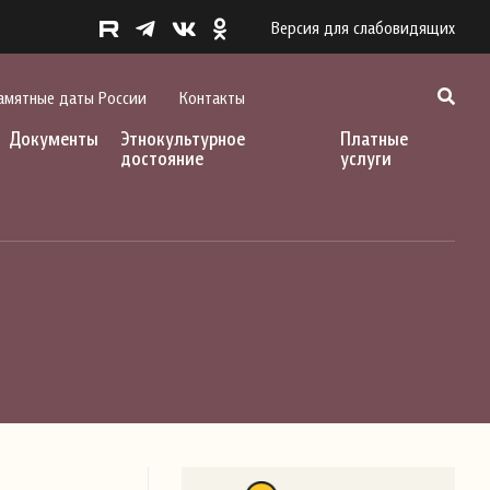
Версия для слабовидящих
амятные даты России
Контакты
Документы
Этнокультурное
Платные
достояние
услуги