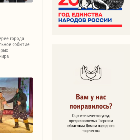
ерее города
льное событие
орых
мира