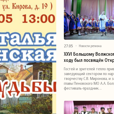
27.05
Новости региона
XXVI Большому Волжско
ходу был посвящён Отк
Поделиться
фестиваль-праздник рус
Гостей и зрителей тепло при
танца «Берёза лист расп
заведующий сектором по на
соловей песню запевает
творчеству С.В. Миронова, и 
главы Пеновского МО А.А. Бо
организованный МБУК «
фестиваль-праздник…
ЦКД» (сектором по нар
творчеству), который с
мая в кинотеатре «Чайк