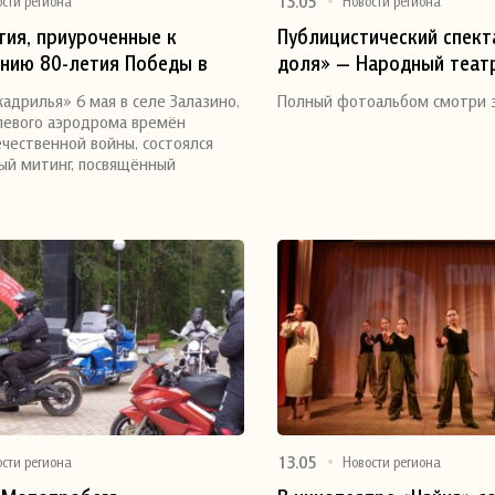
13.05
ости региона
Новости региона
ия, приуроченные к
Публицистический спект
нию 80-летия Победы в
доля» — Народный теат
я
Поделиться
тветственной войне (6-9
«Сандовский Дом Культу
адрилья» 6 мая в селе Залазино,
Полный фотоальбом смотри з
посвящённый 80-Летию 
левого аэродрома времён
Великой Отечественной 
чественной войны, состоялся
ый митинг, посвящённый
и режиссёр В.А.Финагин)
13.05
ости региона
Новости региона