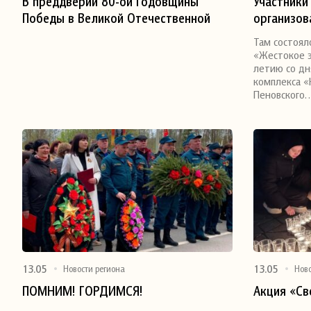
В преддверии 80-ой Годовщины
Участники
Победы в Великой Отечественной
организов
Поделиться
Поделитьс
войне Глава Сандовского МО и
Сбером и 
Там состоял
агитбригада МУК «Сандовский ДК»
посетили 
«Жестокое э
поздравила ветерана войны
комплекс
летию со дн
комплекса «
Веселова А.Н. и тружеников тыла с
Пеновского
Первомаем и Великой Победой!
13.05
13.05
Новости региона
Нов
ПОМНИМ! ГОРДИМСЯ!
Акция «Св