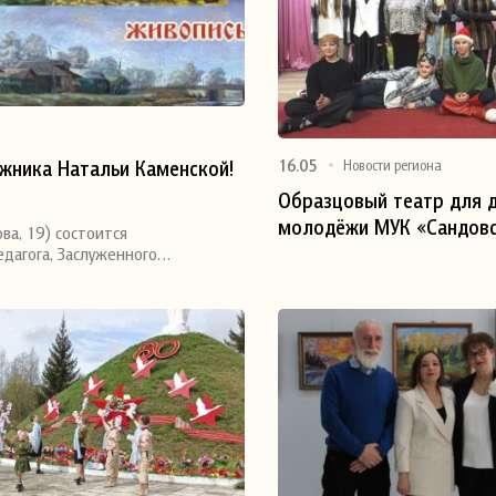
16.05
жника Натальи Каменской!
Новости региона
Образцовый театр для д
молодёжи МУК «Сандовс
ва, 19) состоится
Поделиться
порадовал юных сандов
дагога, Заслуженного…
премьерным спектаклем
«Вот так Баба-Яга», реж
Финагина Е. В., Почётны
культуры и искусства Тв
области