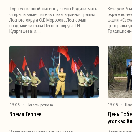
Поделиться
Поделитьс
Торжественный митинг у стелы Родина-мать
Вечером 6 м
открыла заместитель главы администрации
округе вол
Лесного округа О.Г. Морозова.Лесновчан
акция «Свеч
поздравили глава Лесного округа Т.Н.
центральну
Кудрявцева, и….
Традицион
13.05
13.05
Новости региона
Нов
Время Героев
День Побе
уголках К
Поделиться
Поделитьс
округа
9 мая наша страна с гордостью и
9 мая вся н