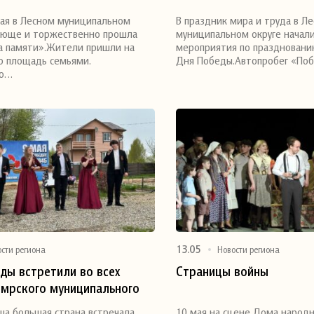
я
Поделиться
ая в Лесном муниципальном
В праздник мира и труда в Л
нующе и торжественно прошла
муниципальном округе начали
а памяти».Жители пришли на
мероприятия по праздновани
ю площадь семьями.
Дня Победы.Автопробег «По
но…
13.05
ости региона
Новости региона
ды встретили во всех
Страницы войны
имрского муниципального
я
Поделиться
аша большая страна встречала
10 мая на сцене Дома народн