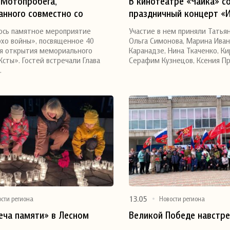
 Мотопробега,
В кинотеатре «Чайка» с
анного совместно со
праздничный концерт «
я
Поделиться
мотоклубом «True bankers»
Победы. Письма»
ось памятное мероприятие
Участие в нем приняли Татья
11 мая мемориальный
хо войны», посвященное 40
Ольга Симонова, Марина Иван
 Ксты
я открытия мемориального
Каранадзе, Нина Ткаченко, К
Ксты». Гостей встречали Глава
Серафим Кузнецов, Ксения П
…
13.05
ости региона
Новости региона
еча памяти» в Лесном
Великой Победе навстре