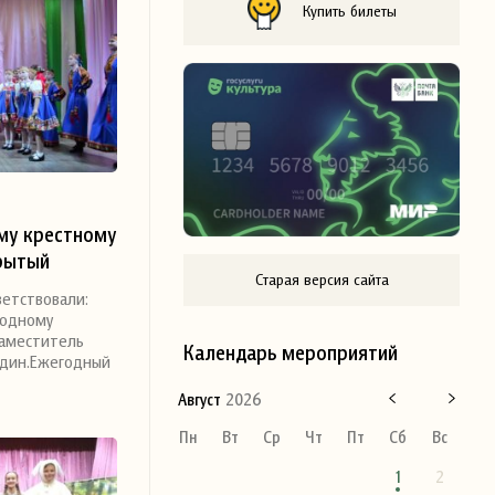
Купить билеты
му крестному
рытый
Старая версия сайта
ской песни и
ветствовали:
ускает,
родному
»,
заместитель
Календарь мероприятий
лдин.Ежегодный
Пеновский
одному
Август
2026
остоялся 25
Пн
Вт
Ср
Чт
Пт
Сб
Вс
а»
1
2