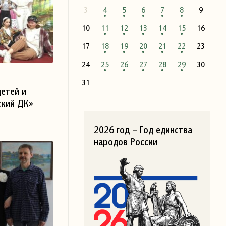
3
4
5
6
7
8
9
10
11
12
13
14
15
16
17
18
19
20
21
22
23
24
25
26
27
28
29
30
31
етей и
кий ДК»
чан
-сказкой
2026 год – Год единства
иссёр театра
народов России
й работник
ерской