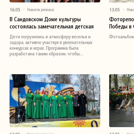
16.05
13.05
Новости региона
Нов
В Сандовском Доме культуры
Фоторепо
состоялась замечательная детская
Победы в
Поделиться
Поделитьс
игровая программа под названием
Дети погрузились в атмосферу веселья и
Фотоальбом
«Вместе весело шагать!»,
задора, активно участвуя в увлекательных
наполненная радостью, смехом и
конкурсах и играх. Программа была
разработана таким образом, чтобы…
позитивом!