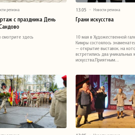
13.05
ости региона
Новости региона
ртаж с праздника День
Грани искусства
 Сандово
я
Поделиться
 смотрите здесь
10 мая в Художественной гал
Кимры состоялось знаменате
— открытие выставок, на кот
встретились два уникальных 
искусства.Приятным…