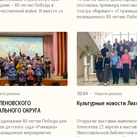
дник – 80-летие Победы в
состоялась премьера спектак
чественной войне. И вместе со
театра «Вариант» «Страницы
посвященного 80-летию Поб
30.04
ости региона
Новости региона
ПЕНОВСКОГО
Культурные новости Лих
ЛЬНОГО ОКРУГА
я
Поделиться
азднования 80-летия Победы для
Открытие выставки живописи
ов детского сада «Ромашка»
Алексеева 22 апреля в выста
насыщенное мероприятие,
Лихославльской библиотеки 