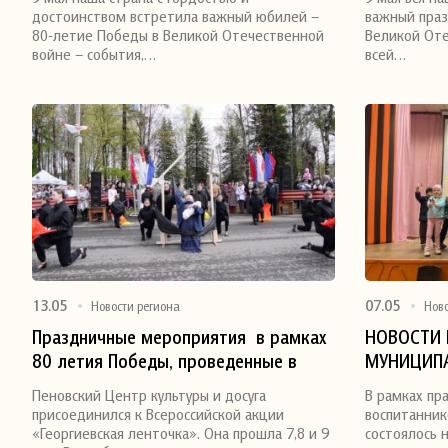
достоинством встретила важный юбилей –
важный праз
80-летие Победы в Великой Отечественной
Великой Оте
войне – события,…
всей…
13.05
07.05
Новости региона
Нов
Праздничные мероприятия в рамках
НОВОСТИ 
80 летия Победы, проведенные в
МУНИЦИПА
Поделиться
Поделитьс
поселке Пено
Пеновский Центр культуры и досуга
В рамках пр
присоединился к Всероссийской акции
воспитанник
«Георгиевская ленточка». Она прошла 7,8 и 9
состоялось 