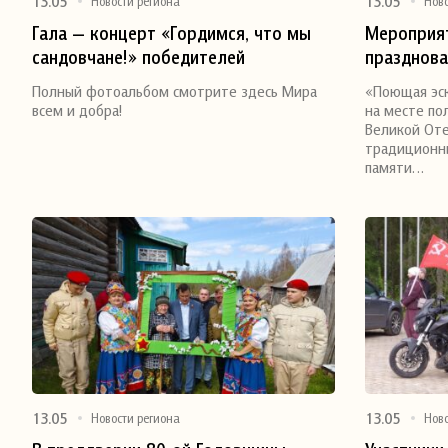
13.05
13.05
Новости региона
Нов
Гала — концерт «Гордимся, что мы
Мероприят
сандовчане!» победителей
празднова
Поделиться
Поделитьс
Межрегионального фестиваля-
Великой О
Полный фотоальбом смотрите здесь Мира
«Поющая эск
конкурса патриотической песни «О
мая)
всем и добра!
на месте по
Родине, о доблести, о славе»,
Великой Оте
традиционн
посвящённого 80-летию Победы в
памяти…
Великой Отечественной войне
13.05
13.05
Новости региона
Нов