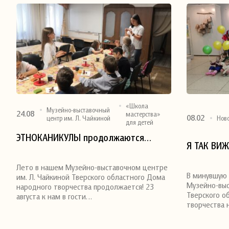
«Школа
Музейно-выставочный
24.08
мастерства»
08.02
центр им. Л. Чайкиной
Нов
для детей
ЭТНОКАНИКУЛЫ продолжаются…
Поделиться
Поделитьс
Я ТАК ВИ
Лето в нашем Музейно-выставочном центре
В минувшую 
им. Л. Чайкиной Тверского областного Дома
Музейно-выс
народного творчества продолжается! 23
Тверского о
августа к нам в гости…
творчества 