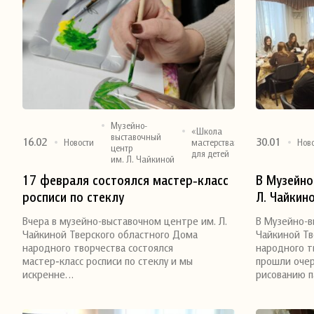
Музейно-
«Школа
выставочный
16.02
30.01
Новости
мастерства»
Нов
центр
для детей
им. Л. Чайкиной
Поделиться
Поделитьс
17 февраля состоялся мастер‑класс
В Музейно
росписи по стеклу
Л. Чайкин
Дома нар
Вчера в музейно-выставочном центре им. Л.
В Музейно-в
мастер-кл
Чайкиной Тверского областного Дома
Чайкиной Тв
пастелью
народного творчества состоялся
народного т
мастер‑класс росписи по стеклу и мы
прошли очер
искренне…
рисованию 