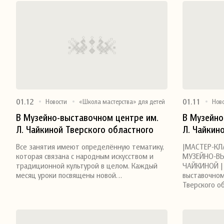
01.12
01.11
Новости
«Школа мастерства» для детей
Нов
В Музейно-выставочном центре им.
В Музейно
Л. Чайкиной Тверского областного
Л. Чайкин
Поделиться
Поделитьс
Дома народного творчества
Дома нар
Все занятия имеют определённую тематику,
|МАСТЕР-КЛ
продолжают знакомить юных гостей
детский м
которая связана с народным искусством и
МУЗЕЙНО-ВЫ
с народным искусством в рамках
игрушке
традиционной культурой в целом. Каждый
ЧАЙКИНОЙ | 
месяц уроки посвящены новой…
выставочном
одноимённой интерактивной
Тверского о
программы.