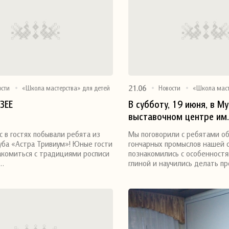
21.06
ости
«Школа мастерства» для детей
Новости
«Школа маст
ЗЕЕ
В субботу, 19 июня, в М
выставочном центре им.
я
Поделиться
Тверского областного 
с в гостях побывали ребята из
Мы поговорили с ребятами о
народного творчества 
уба «Астра Тривиум»! Юные гости
гончарных промыслов нашей с
мастер-класс по глиняно
акомиться с традициями росписи
познакомились с особенностя
х…
глиной и научились делать п