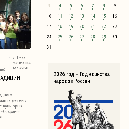
3
4
5
6
7
8
9
10
11
12
13
14
15
16
17
18
19
20
21
22
23
24
25
26
27
28
29
30
31
«Школа
й
мастерства»
для детей
иной
2026 год – Год единства
РАДИЦИИ
народов России
одного
омить детей с
х культурно-
 «Сохраняя
я,…