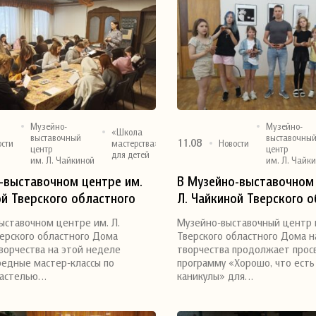
Музейно-
Музейно-
«Школа
выставочный
выставочны
11.08
ости
мастерства»
Новости
центр
центр
для детей
им. Л. Чайкиной
им. Л. Чайк
я
Поделиться
-выставочном центре им.
В Музейно-выставочном 
ой Тверского областного
Л. Чайкиной Тверского 
одного творчества прошли
Дома народного творче
ыставочном центре им. Л.
Музейно-выставочный центр и
ассы по рисованию
проходит просветительс
ерского областного Дома
Тверского областного Дома 
программа для школьни
ворчества на этой неделе
творчества продолжает прос
едные мастер-классы по
программу «Хорошо, что есть
пастелью…
каникулы» для…