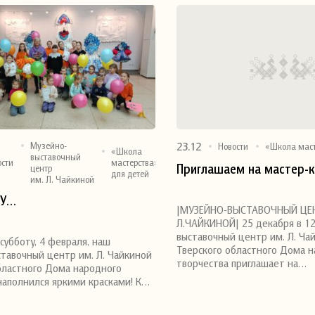
23.12
Музейно-
Новости
«Школа маст
«Школа
выставочный
ости
мастерства»
Приглашаем на мастер-к
центр
для детей
им. Л. Чайкиной
я
Поделиться
ЖУ…
|МУЗЕЙНО-ВЫСТАВОЧНЫЙ ЦЕ
Л.ЧАЙКИНОЙ| 25 декабря в 12
выставочный центр им. Л. Ча
субботу, 4 февраля, наш
Тверского областного Дома 
тавочный центр им. Л. Чайкиной
творчества приглашает на…
бластного Дома народного
наполнился яркими красками! К…