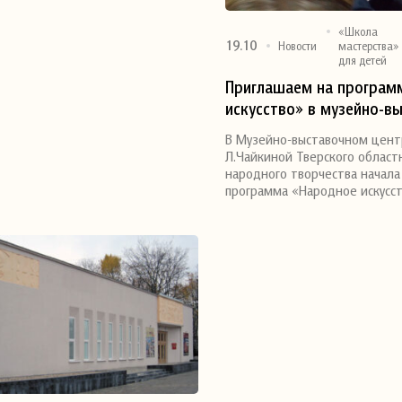
«Школа
19.10
Новости
мастерства»
для детей
Приглашаем на програм
Поделиться
искусство» в музейно-в
центр им. Л. Чайкиной!
В Музейно-выставочном цент
Л.Чайкиной Тверского област
народного творчества начала
программа «Народное искусст