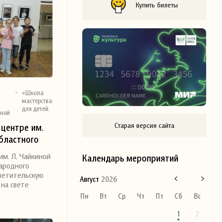
Купить билеты
«Школа
й
мастерства»
для детей
иной
Старая версия сайта
центре им.
областного
ства
м. Л. Чайкиной
Календарь мероприятий
кая
народного
ков
ветительскую
Август
2026
 на свете
Пн
Вт
Ср
Чт
Пт
Сб
Вс
1
2