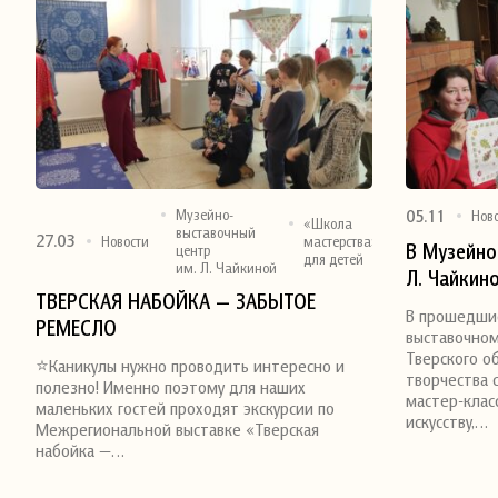
05.11
Музейно-
Нов
«Школа
выставочный
27.03
Новости
мастерства»
В Музейно
центр
для детей
им. Л. Чайкиной
Л. Чайкин
Поделиться
Поделитьс
ТВЕРСКАЯ НАБОЙКА — ЗАБЫТОЕ
Дома наро
В прошедши
РЕМЕСЛО
состоялис
выставочном
классы по
Тверского о
⭐Каникулы нужно проводить интересно и
творчества 
искусству
полезно! Именно поэтому для наших
мастер-клас
маленьких гостей проходят экскурсии по
рамках в
искусству,…
Межрегиональной выставке «Тверская
Виктора Х
набойка —…