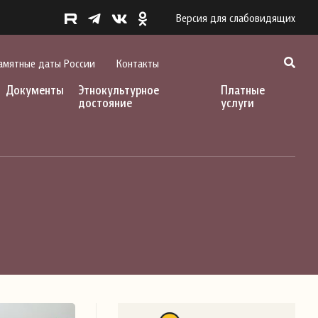
Версия для слабовидящих
амятные даты России
Контакты
Документы
Этнокультурное
Платные
достояние
услуги