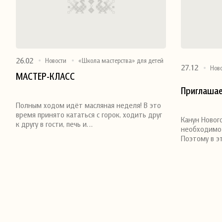
26.02
Новости
«Школа мастерства» для детей
27.12
Нов
МАСТЕР-КЛАСС
Приглашае
Поделиться
Поделитьс
Полным ходом идёт масляная неделя! В это
время принято кататься с горок, ходить друг
Канун Новог
к другу в гости, печь и…
необходимо 
Поэтому в эт