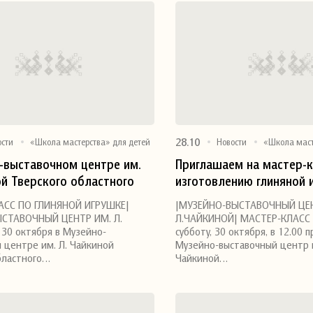
28.10
ости
«Школа мастерства» для детей
Новости
«Школа маст
-выставочном центре им.
Приглашаем на мастер-к
ой Тверского областного
изготовлению глиняной 
я
Поделиться
одного творчества прошел
АСС ПО ГЛИНЯНОЙ ИГРУШКЕ|
|МУЗЕЙНО-ВЫСТАВОЧНЫЙ ЦЕ
астер-класс по глиняной
СТАВОЧНЫЙ ЦЕНТР ИМ. Л.
Л.ЧАЙКИНОЙ| МАСТЕР-КЛАСС 
30 октября в Музейно-
субботу, 30 октября, в 12.00 
 центре им. Л. Чайкиной
Музейно-выставочный центр и
бластного…
Чайкиной…