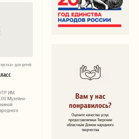
ерства» для детей
ласс
НТР ИМ.
.00 Музейно-
йкиной
народного