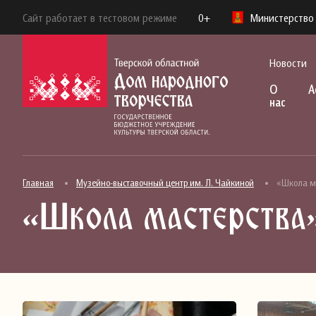
Сайт работает в тестовом режиме
0+
Министерство 
Новости
О
А
нас
Главная
Музейно-выставочный центр им. Л. Чайкиной
«Школа ма
«Школа мастерства»