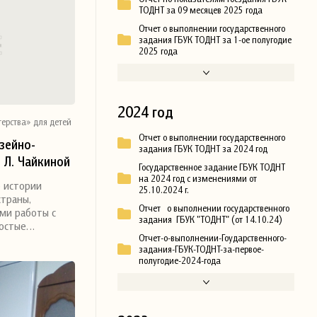
ТОДНТ за 09 месяцев 2025 года
Отчет о выполнении государственного
задания ГБУК ТОДНТ за 1-ое полугодие
2025 года
2024 год
ерства» для детей
Отчет о выполнении государственного
узейно-
задания ГБУК ТОДНТ за 2024 год
 Л. Чайкиной
Государственное задание ГБУК ТОДНТ
Дома
на 2024 год с изменениями от
б истории
25.10.2024 г.
прошёл
траны,
Отчет о выполнении государственного
й игрушке.
ми работы с
задания ГБУК "ТОДНТ" (от 14.10.24)
ростые…
Отчет-о-выполнении-Гоударственного-
задания-ГБУК-ТОДНТ-за-первое-
полугодие-2024-года