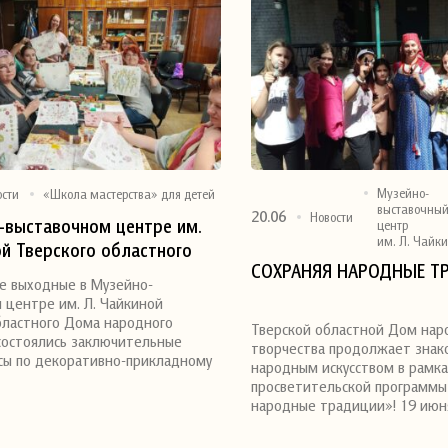
Музейно-
ости
«Школа мастерства» для детей
выставочны
20.06
Новости
-выставочном центре им.
центр
им. Л. Чайк
ой Тверского областного
я
Поделиться
СОХРАНЯЯ НАРОДНЫЕ Т
дного творчества
е выходные в Музейно-
ь заключительные мастер-
 центре им. Л. Чайкиной
 декоративно-прикладному
бластного Дома народного
Тверской областной Дом нар
состоялись заключительные
, которые проходили в
творчества продолжает знак
сы по декоративно-прикладному
народным искусством в рамка
ыставки фотографий
просветительской программы
ристенко «Я так вижу»
народные традиции»! 19 июн